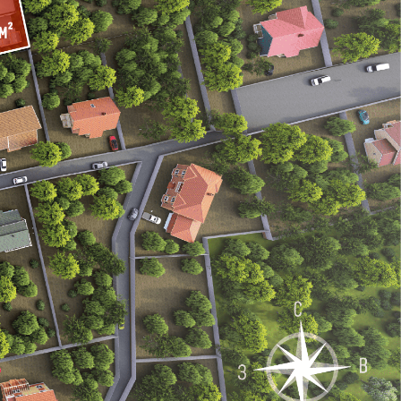
ные
Проданные
участки