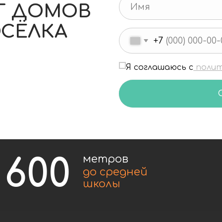
Я соглашаюсь с
политикой конфи
СКАЧАТЬ КА
00
метров
9
до средней
школы