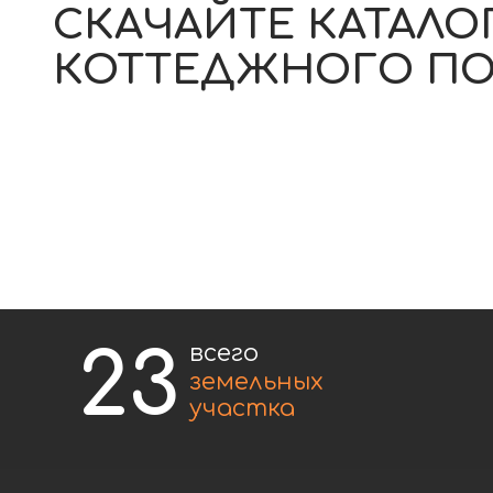
23
всего
6
земельных
участка
Инфраструктура посёлка
Заведено городское водоснабжение,