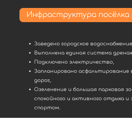
Выполнена единая система дренажа,
Подключено электричество,
Запланировано асфальтирование внутр
дорог,
Озеленение и большая парковая зона с 
спокойного и активного отдыха и заня
спортом.
Коттеджный посёлок «Манда
расположен на Де-Фризе, в ц
села Прохладное, в 20 минута
от Владивостока по комфор
скоростной трассе
В шаговой доступности расположена сре