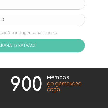
денциальности
ТАЛОГ
00
метров
до детского
сада