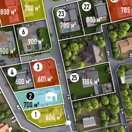
Земельные
Забронирова
участки с домом
участки
на продажу
рядом