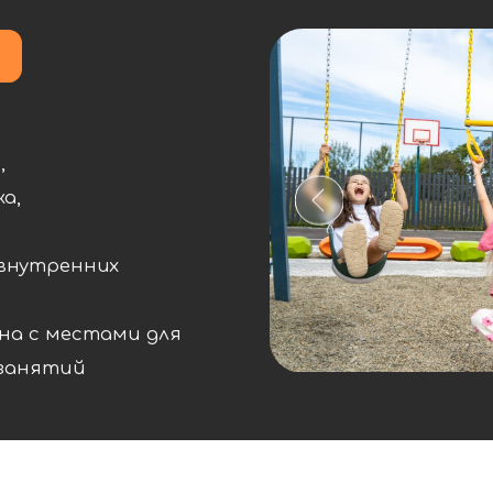
енних
местами для
тий
рин»
ентре
х езды
тной
дняя