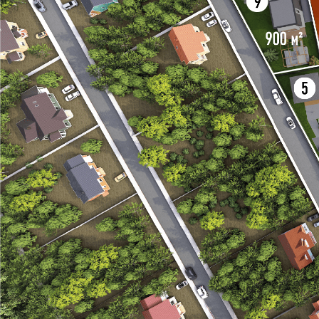
Свободные
земельные
участки
Что находится 