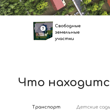
Транспортная
доступность
Посёлок расположен в центре с.
Прохладное, в 20 минутах от
Владивостока на автомобиле по
комфортной скоростной трассе.
400 метров
до автобусной остановки
Транспорт
Детские сад
«Переезд - Станция Совхозная»,